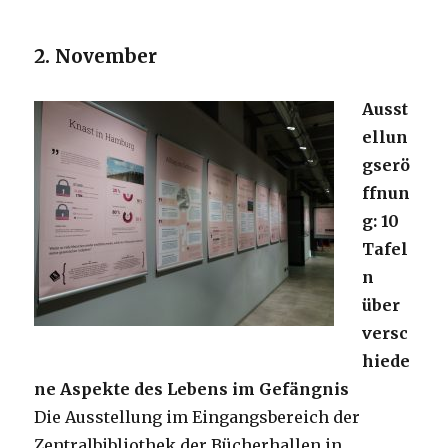
2. November
Ausst
ellun
gserö
ffnun
g: 10
Tafel
n
über
versc
hiede
ne Aspekte des Lebens im Gefängnis
Die Ausstellung im Eingangsbereich der
Zentralbibliothek der Bücherhallen in